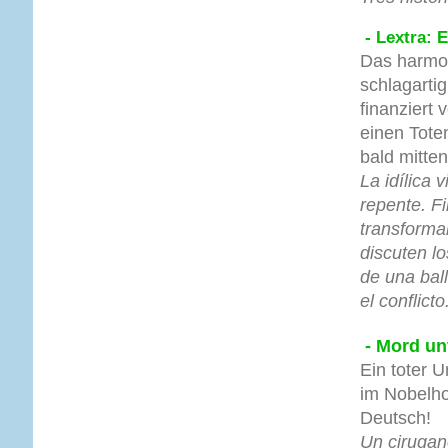
- Lextra: 
Das harmon
schlagarti
finanziert 
einen Tote
bald mitten
La idílica 
repente. F
transforma
discuten lo
de una bal
el conflicto
- Mord un
Ein toter U
im Nobelho
Deutsch!
Un cirugan