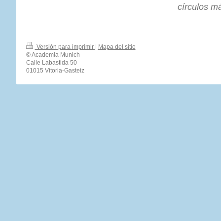
círculos m
Versión para imprimir
|
Mapa del sitio
© Academia Munich
Calle Labastida 50
01015 Vitoria-Gasteiz