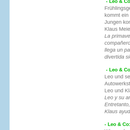
- Leo & Co
Frühlingsg
kommt ein 
Jungen kom
Klaus Meie
La primaver
compañero 
llega un p
divertida s
- Leo & Co
Leo und se
Autowerkst
Leo und Kl
Leo y su a
Entretanto
Klaus ayud
- Leo & Co: