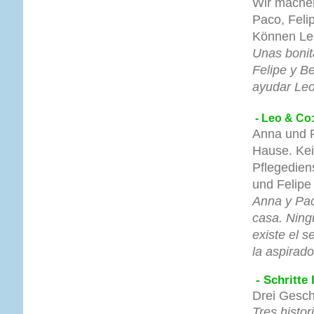
Wir machen
Paco, Feli
Können Leo
Unas bonit
Felipe y B
ayudar Leo
- Leo & Co:
Anna und P
Hause. Kei
Pflegedien
und Felipe
Anna y Pac
casa. Ning
existe el s
la aspirado
- Schritte
Drei Gesch
Tres histor