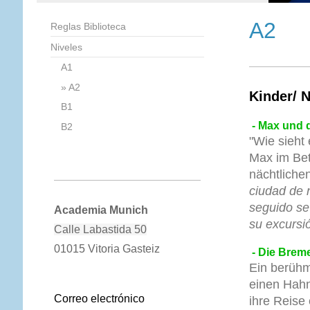
A2
Reglas Biblioteca
Niveles
A1
A2
Kinder/ 
B1
- Max und d
B2
"Wie sieht 
Max im Bet
nächtlichen
ciudad de 
seguido se
Academia Munich
su excursi
Calle Labastida 50
01015 Vitoria Gasteiz
- Die Breme
Ein berühm
einen Hahn
Correo electrónico
ihre Reise