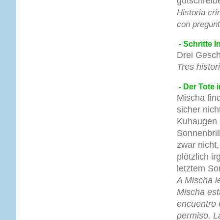
gutschreib
Historia cri
con pregunt
- Schritte I
Drei Gesch
Tres histor
- Der Tote 
Mischa find
sicher nic
Kuhaugen s
Sonnenbril
zwar nicht,
plötzlich i
letztem So
A Mischa l
Mischa est
encuentro 
permiso. L