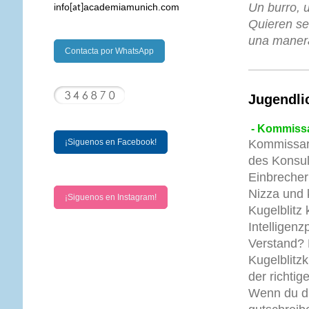
Un burro, u
info
academiamunich.com
[at]
Quieren se
una maner
Contacta por WhatsApp
Jugendli
- Kommissar
¡Siguenos en Facebook!
Kommissar 
des Konsul
Einbreche
Nizza und 
¡Siguenos en Instagram!
Kugelblitz
Intelligenz
Verstand? E
Kugelblitzk
der richti
Wenn du di