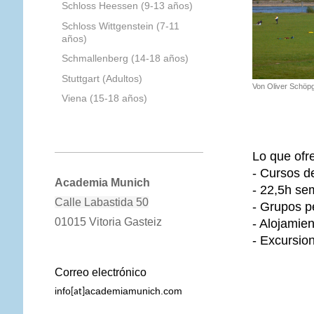
Schloss Heessen (9-13 años)
Schloss Wittgenstein (7-11
años)
Schmallenberg (14-18 años)
Stuttgart (Adultos)
Von Oliver Schöp
Viena (15-18 años)
Lo que ofr
- Cursos d
Academia Munich
- 22,5h se
Calle Labastida 50
- Grupos 
01015 Vitoria Gasteiz
- Alojamie
- Excursio
Correo electrónico
info
academiamunich.com
[at]