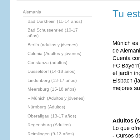
Tu es
Alemania
Bad Dürkheim (11-14 años)
Bad Schussenried (10-17
años)
Múnich es 
Berlín (adultos y jóvenes)
de Alemani
Colonia (Adultos y jóvenes)
Cuenta con
Constanza (adultos)
FC Bayern)
Düsseldorf (14-18 años)
el jardín 
Eisbach (l
Lindenberg (13-17 años)
mejores sur
Meersburg (15-18 años)
Múnich (Adultos y jóvenes)
Nürnberg (Adultos)
Oberallgäu (13-17 años)
Adultos (s
Regensburg (Adultos)
Lo que ofr
Reimlingen (9-13 años)
- Cursos 