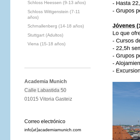
- Hasta 22
Schloss Heessen (9-13 años)
- Grupos 
Schloss Wittgenstein (7-11
años)
Jóvenes (
Schmallenberg (14-18 años)
Lo que ofr
Stuttgart (Adultos)
- Cursos d
Viena (15-18 años)
- 22,5h se
- Grupos 
- Alojamie
- Excursio
Academia Munich
Calle Labastida 50
01015 Vitoria Gasteiz
Correo electrónico
info
academiamunich.com
[at]