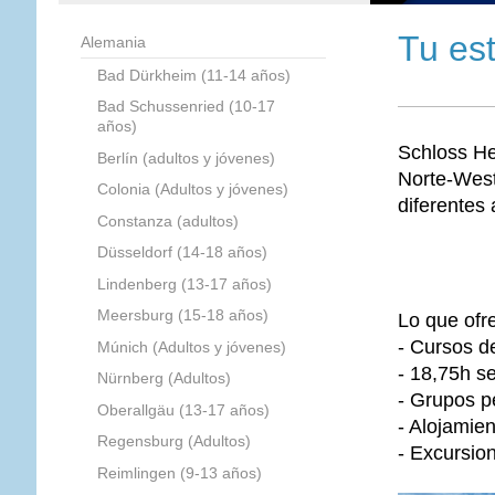
Tu es
Alemania
Bad Dürkheim (11-14 años)
Bad Schussenried (10-17
años)
Schloss He
Berlín (adultos y jóvenes)
Norte-West
Colonia (Adultos y jóvenes)
diferentes 
Constanza (adultos)
Düsseldorf (14-18 años)
Lindenberg (13-17 años)
Meersburg (15-18 años)
Lo que ofr
- Cursos d
Múnich (Adultos y jóvenes)
- 18,75h s
Nürnberg (Adultos)
- Grupos 
Oberallgäu (13-17 años)
- Alojamie
Regensburg (Adultos)
- Excursio
Reimlingen (9-13 años)